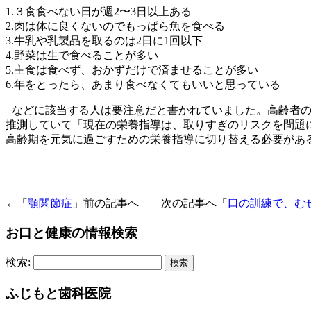
1.３食食べない日が週2〜3日以上ある
2.肉は体に良くないのでもっぱら魚を食べる
3.牛乳や乳製品を取るのは2日に1回以下
4.野菜は生で食べることが多い
5.主食は食べず、おかずだけで済ませることが多い
6.年をとったら、あまり食べなくてもいいと思っている
−などに該当する人は要注意だと書かれていました。高齢者の
推測していて「現在の栄養指導は、取りすぎのリスクを問題
高齢期を元気に過ごすための栄養指導に切り替える必要があ
←「
顎関節症
」前の記事へ 次の記事へ「
口の訓練で、む
お口と健康の情報検索
検索:
ふじもと歯科医院